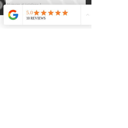
Acconsento al trattamento
dei dati personali come da
GDPR 2016/679 e privacy
policy del seguente sito
INVIA