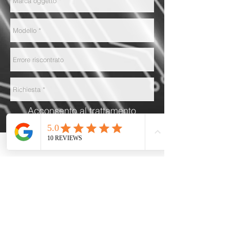
Acconsento al trattamento
dei dati personali come da
GDPR 2016/679 e privacy
policy del seguente sito
INVIA
ELECTRONIC SERVICE MILANO